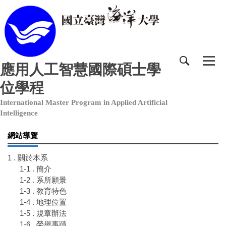
跳
到
主
要
內
容
應用人工智慧國際碩士學
區
位學程
International Master Program in Applied Artificial
Intelligence
網站導覽
1 . 關於本系
1-1 . 簡介
1-2 . 系所願景
1-3 . 教育特色
1-4 . 地理位置
1-5 . 規章辦法
1-6 . 榮譽事蹟