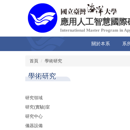
跳
到
主
應用人工智慧國際
要
內
International Master Program in Appl
容
區
關於本系
系
首頁
學術研究
學術研究
研究領域
研究(實驗)室
研究中心
儀器設備