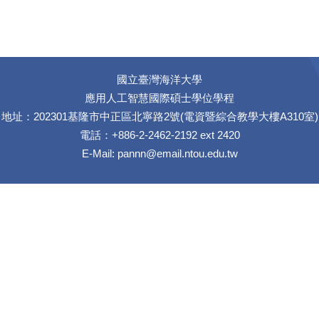
國立臺灣海洋大學
應用人工智慧國際碩士學位學程
地址：202301基隆市中正區北寧路2號(電資暨綜合教學大樓A310室)
電話：+886-2-2462-2192 ext 2420
E-Mail:
pannn@email.ntou.edu.tw