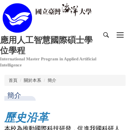
跳
到
主
要
內
容
應用人工智慧國際碩士學
區
位學程
International Master Program in Applied Artificial
Intelligence
首頁
關於本系
簡介
簡介
歷史沿革
本校為推動國際科技研發，
促進我國科研人