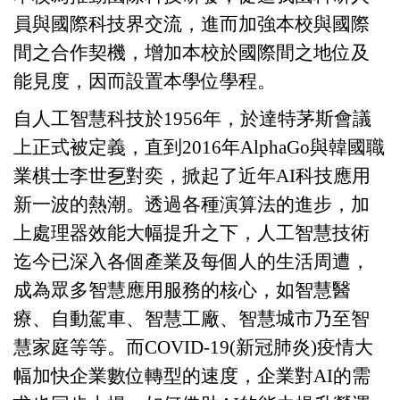
員與國際科技界交流，進而加強本校與國際
間之合作契機，增加本校於國際間之地位及
能見度，因而設置本學位學程。
自
人工智慧科技於
1956
年，於達特茅斯會議
上正式被定義，直到
2016
年
AlphaGo
與韓國職
業棋士李世
乭
對奕，掀起了近年
AI
科技應用
新一波的熱潮。
透過
各種演算法
的進步
，
加
上
處理器效能大幅
提升之下
，人工智慧技術
迄今已深入各個產業及每個人的生活周遭
，
成為眾多智慧應用服務的核心，如智慧醫
療、自動駕車、智慧工廠
、智慧城市乃至智
慧家庭
等等。而
COVID-19(
新冠肺炎
)
疫情大
幅加快企業數位轉型的速度，企業對
AI
的需