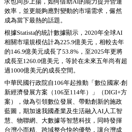
求也同步上揚，如何借助
AI
的能力提升營運
效率，並更能夠應對變動的市場需求，儼然
成為當下最熱的話題。
根據
Statista
的統計數據顯示，
2020
年全球
AI
相關市場規模估計為
225.9
億美元，相較去年
的
146.9
億美元成長了
53.8%
，至
2025
年更將
成長至
1260.0
億美元，等於在未來五年尚有超
過
1000
億美元的成長空間。
中華民國行政院自
106
年起推動「數位國家‧創
新經濟發展方案（
106
至
114
年）」（
DIGI+
方
案），做為引領數位發展、帶動創新的施政
藍圖，期加速我國產業及生活融入
AI
人工智
慧、物聯網、大數據等智慧科技，同時發揮
台灣小而精、跨域整合快的優勢，讓台灣成