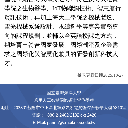
學院之生物醫學、
IoT
物聯網技術、智慧航行
資訊技術，再加上海大工學院之機械製造、
電光機械系統設計、永續科學等專業實務導
向的課程規劃，並輔以全英語授課之方式，
期
培育出符合國家發展、國際潮流及企業需
求之國際化與智慧化兼具的研發創新科技人
才。
檢視更新日期2025/10/27
國立臺灣海洋大學
應用人工智慧國際碩士學位學程
地址：202301基隆市中正區北寧路2號(電資暨綜合教學大樓A310室)
電話：+886-2-2462-2192 ext 2420
E-Mail:
pannn@email.ntou.edu.tw