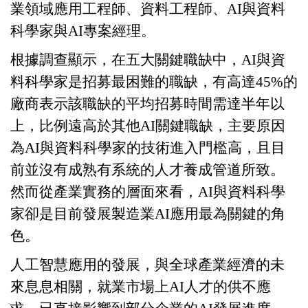
業領域應用工程師、資料工程師、
AI
與資料
科學家與
AI
專案經理。
根據調查顯示，在五大關鍵職缺中，
AI
與資
料科學家是招募最困難的職缺，有高達
45%
的
廠商表示該職缺的平均招募時間需達半年以
上，比例遠高於其他
AI
關鍵職缺，主要原因
為
AI
與資料科學家的技術進入門檻高，且目
前並沒有成熟有系統的人才養成管道所致。
然而從產業實務的層面來看，
AI
與資料科學
家卻是目前發展製造業
AI
應用最為關鍵的角
色。
人工智慧應用的發展，與全球產業經濟的未
來息息相關，就業市場上
AI
人才的供不應