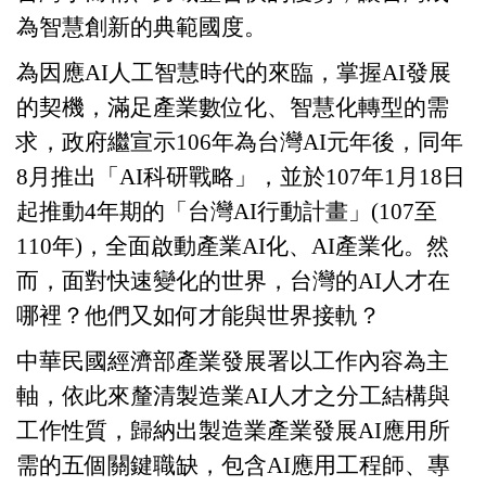
為智慧創新的典範國度。
為因應
AI
人工智慧時代的來臨，掌握
AI
發展
的契機，滿足產業數位化、智慧化轉型的需
求，政府繼宣示
106
年為台灣
AI
元年後，同年
8
月推出「
AI
科研戰略」，並於
107
年
1
月
18
日
起推動
4
年期的「台灣
AI
行動計畫」
(107
至
110
年
)
，全面啟動產業
AI
化、
AI
產業化。然
而，面對快速變化的世界，台灣的
AI
人才在
哪裡？他們又如何才能與世界接軌？
中華民國經濟部產業發展署以工作內容為主
軸，依此來釐清製造業
AI
人才之分工結構與
工作性質，歸納出製造業產業發展
AI
應用所
需的五個關鍵職缺，包含
AI
應用工程師、專