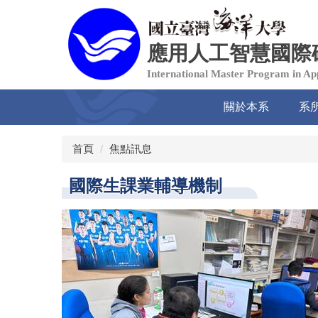
跳
到
主
應用人工智慧國際
要
內
International Master Program in Appl
容
區
關於本系
系
首頁
焦點訊息
國際生課業輔導機制